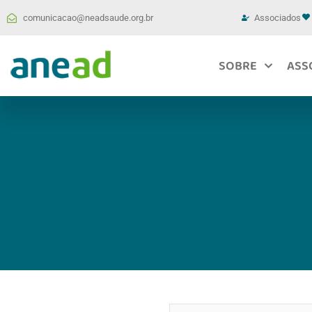
comunicacao@neadsaude.org.br
Associados
SOBRE
ASS