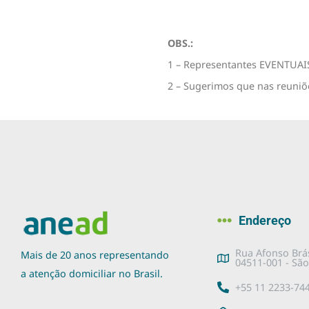
OBS.:
1 – Representantes EVENTUAIS
2 – Sugerimos que nas reuniõe
Endereço
Rua Afonso Brás
Mais de 20 anos representando
04511-001 - São
a atenção domiciliar no Brasil.
+55 11 2233-74